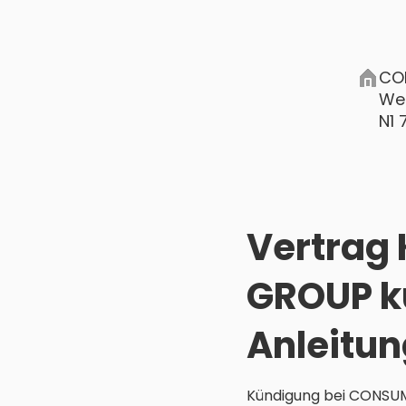
CO
We
N1 
Vertrag
GROUP kü
Anleitun
Kündigung bei CONSUM