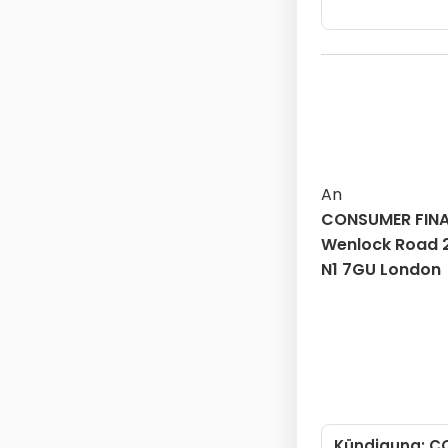
Dokume
An
CONSUMER FIN
Wenlock Road 
N1 7GU London