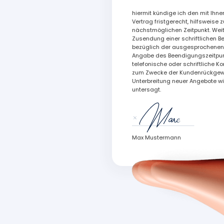
hiermit kündige ich den mit Ihn
Vertrag fristgerecht, hilfsweise 
nächstmöglichen Zeitpunkt. Weite
Zusendung einer schriftlichen B
bezüglich der ausgesprochenen
Angabe des Beendigungszeitpun
telefonische oder schriftliche 
zum Zwecke der Kundenrückgewi
Unterbreitung neuer Angebote wi
untersagt.
Max Mustermann
n Netflix gesendet.
Simplyright GmbH regelt das.
Erstattung wird
ice wird in Partnerschaft
einem unabhängigen Anbieter von Rechtstec
angeboten.