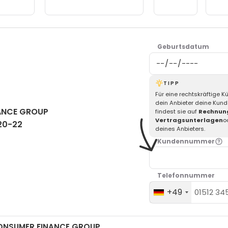
nte hochladen (optional) :
+ Dokumente hinzuf
Geburtsdatum
TIPP
Für eine rechtskräftige 
dein Anbieter deine Kun
ANCE GROUP
findest sie auf
Rechnun
Vertragsunterlagen
o
20-22
deines Anbieters.
Kundennummer
Telefonnummer
+49