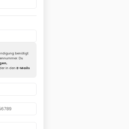
ügen
Kündigung benötigt
dennummer. Du
gen,
der in den
E-Mails