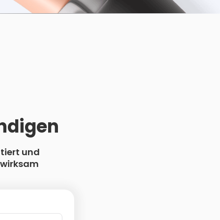
Copy Link
ndigen
tiert und
swirksam