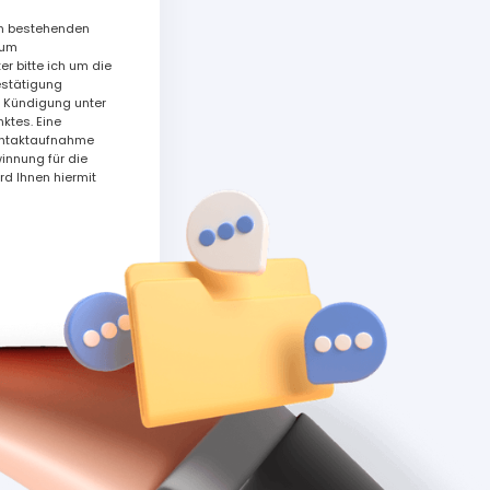
en bestehenden
zum
r bitte ich um die
estätigung
 Kündigung unter
ktes. Eine
Kontaktaufnahme
nnung für die
rd Ihnen hiermit
 verfolgt.
hnologie,