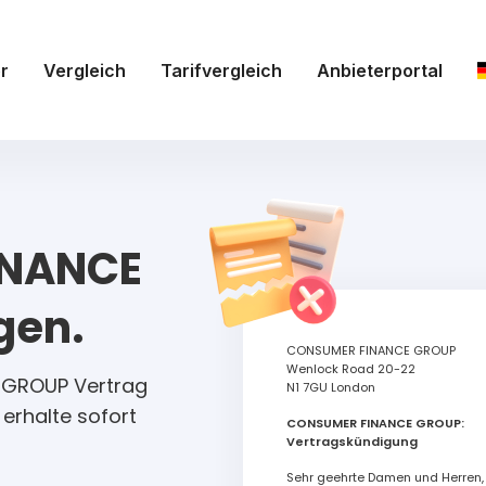
r
Vergleich
Tarifvergleich
Anbieterportal
Dir Dein Geld zurück - Unzulässige Net
Preiserhöhungen anfechten!
INANCE
gen.
CONSUMER FINANCE GROUP
t das Netflix-Konto?
Wenlock Road 20-22
 GROUP Vertrag
N1 7GU London
erhalte sofort
CONSUMER FINANCE GROUP:
Auf mich
Auf jemand ande
Vertragskündigung
eller Inhaber des Netflix-Accounts.
Ich nutze den Account von Freund
Sehr geehrte Damen und Herren,