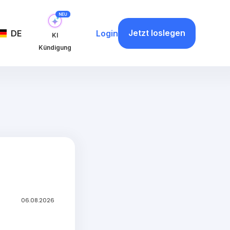
Jetzt loslegen
DE
Login
KI
Kündigung
flix-
06.08.2026
ren
en oder Familie.