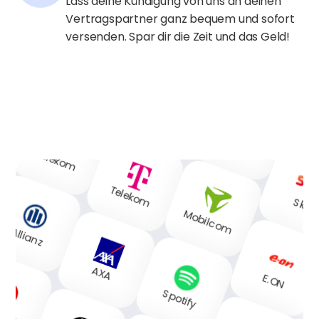
Lass deine Kündigung von uns an deinen
Vertragspartner ganz bequem und sofort
versenden. Spar dir die Zeit und das Geld!
Sparkasse
O2
Telekom
Telekom
Sky
Mobilcom
Allianz
AXA
E.ON
Spotify
fone