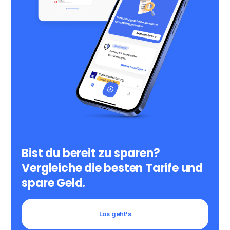
Bist du bereit zu sparen?
Vergleiche die besten Tarife und
spare Geld.
Los geht's