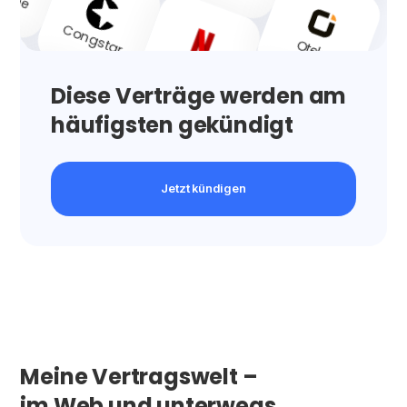
Congstar
Otelo
Netflix
Diese Verträge werden am
häufigsten gekündigt
Sky
Telekom
Telekom
Jetzt kündigen
Telekom
Meine Vertragswelt –
im Web und unterwegs.