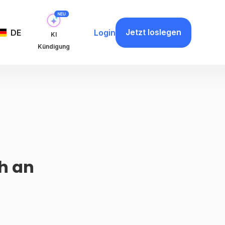
Jetzt loslegen
DE
Login
KI
Kündigung
h an