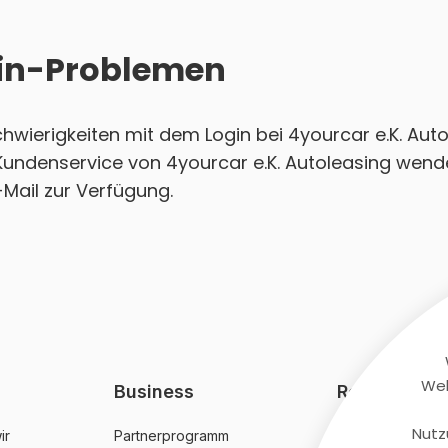
ogin-Problemen
Schwierigkeiten mit dem Login bei 4yourcar e.K. Au
 Kundenservice von 4yourcar e.K. Autoleasing wende
-Mail zur Verfügung.
Web
Business
Rechtliches
Nutz
ir
Partnerprogramm
AGB