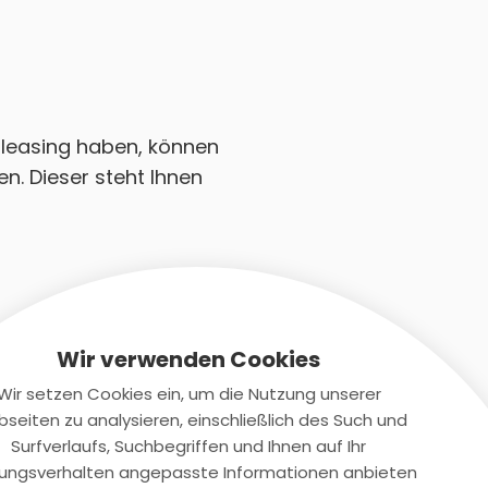
toleasing haben, können
n. Dieser steht Ihnen
Wir verwenden Cookies
Wir setzen Cookies ein, um die Nutzung unserer
seiten zu analysieren, einschließlich des Such und
Kontaktiere uns
Surfverlaufs, Suchbegriffen und Ihnen auf Ihr
ungsverhalten angepasste Informationen anbieten
+(49)2131/708-4280