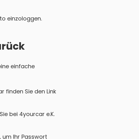
nto einzologgen.
urück
eine einfache
r finden Sie den Link
ie bei 4yourcar e.K.
k, um Ihr Passwort