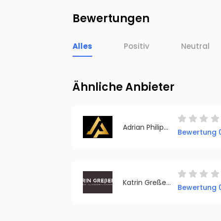
Bewertungen
Alles
Positiv
Neutral
Ähnliche Anbieter
Adrian Philipp Consulting
Bewertung 0
Katrin Greßer Management | Leadership | Coaching
Bewertung 0