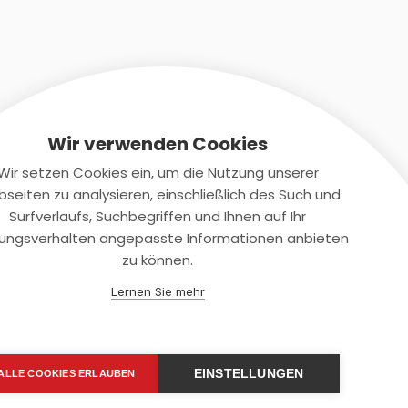
Wir verwenden Cookies
Wir setzen Cookies ein, um die Nutzung unserer
seiten zu analysieren, einschließlich des Such und
Kontaktiere uns
Surfverlaufs, Suchbegriffen und Ihnen auf Ihr
ungsverhalten angepasste Informationen anbieten
+(49)2131/708-4280
zu können.
support@smartkuendigen.de
Lernen Sie mehr
EINSTELLUNGEN
ALLE COOKIES ERLAUBEN