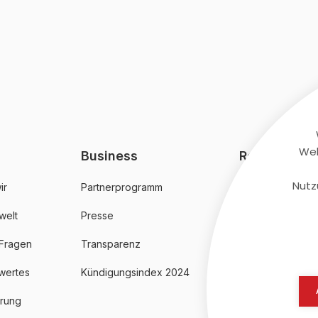
Web
Business
Rechtliches
Nutz
ir
Partnerprogramm
AGB
welt
Presse
Datenschutz
 Fragen
Transparenz
Impressum
wertes
Kündigungsindex 2024
erung