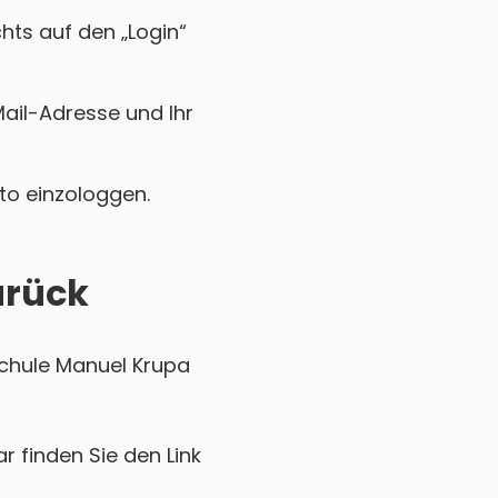
chts auf den „Login“
Mail-Adresse und Ihr
nto einzologgen.
urück
schule Manuel Krupa
r finden Sie den Link