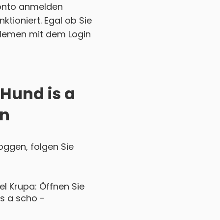
Konto anmelden
ktioniert. Egal ob Sie
blemen mit dem Login
 Hund is a
in
oggen, folgen Sie
l Krupa: Öffnen Sie
is a scho -