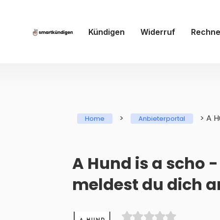
Kündigen
Widerruf
Rechne
>
>
A H
Home
Anbieterportal
A Hund is a scho 
meldest du dich a