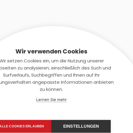
Wir verwenden Cookies
Wir setzen Cookies ein, um die Nutzung unserer
seiten zu analysieren, einschließlich des Such und
Kontaktiere uns
Surfverlaufs, Suchbegriffen und Ihnen auf Ihr
ungsverhalten angepasste Informationen anbieten
+(49)2131/708-4280
zu können.
support@smartkuendigen.de
Lernen Sie mehr
EINSTELLUNGEN
ALLE COOKIES ERLAUBEN