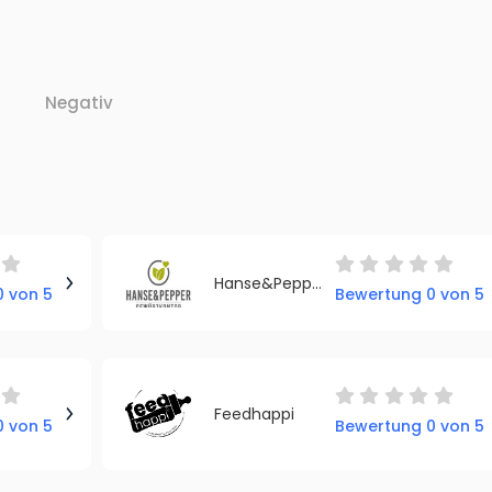
Negativ
Hanse&Pepper Gewürzkontor e.K.
 von 5
Bewertung 0 von 5
Feedhappi
 von 5
Bewertung 0 von 5