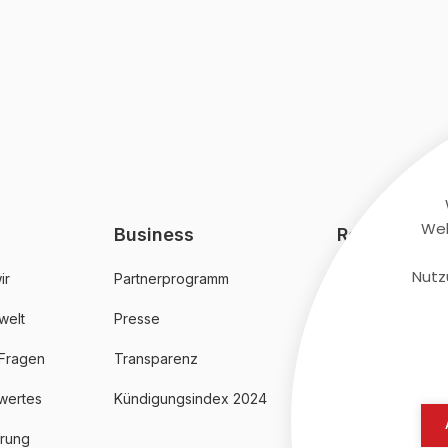
Web
Business
Rechtliches
Nutz
ir
Partnerprogramm
AGB
welt
Presse
Datenschutz
 Fragen
Transparenz
Impressum
wertes
Kündigungsindex 2024
erung