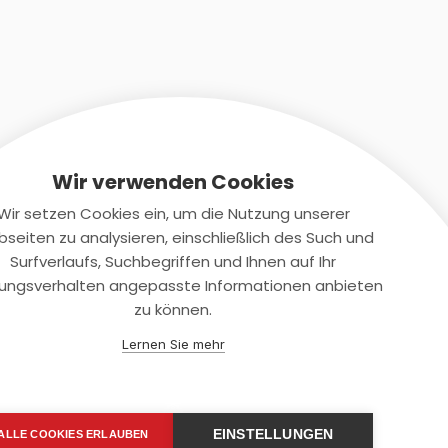
Wir verwenden Cookies
Wir setzen Cookies ein, um die Nutzung unserer
seiten zu analysieren, einschließlich des Such und
Kontaktiere uns
Surfverlaufs, Suchbegriffen und Ihnen auf Ihr
ungsverhalten angepasste Informationen anbieten
+(49)2131/708-4280
zu können.
support@smartkuendigen.de
Lernen Sie mehr
EINSTELLUNGEN
ALLE COOKIES ERLAUBEN