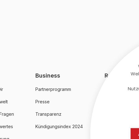
Web
Business
Rechtliches
Nutz
ir
Partnerprogramm
AGB
welt
Presse
Datenschutz
 Fragen
Transparenz
Impressum
wertes
Kündigungsindex 2024
erung