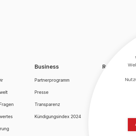
Web
Business
Rechtliches
Nutz
ir
Partnerprogramm
AGB
welt
Presse
Datenschutz
 Fragen
Transparenz
Impressum
wertes
Kündigungsindex 2024
erung