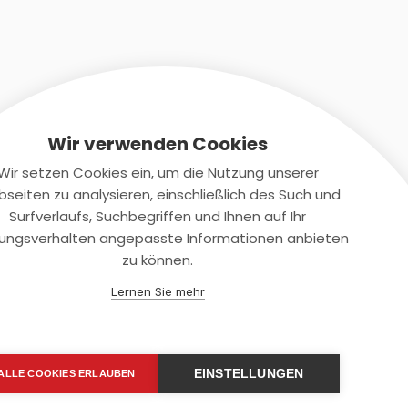
Wir verwenden Cookies
Wir setzen Cookies ein, um die Nutzung unserer
seiten zu analysieren, einschließlich des Such und
Kontaktiere uns
Surfverlaufs, Suchbegriffen und Ihnen auf Ihr
ungsverhalten angepasste Informationen anbieten
+(49)2131/708-4280
zu können.
support@smartkuendigen.de
Lernen Sie mehr
EINSTELLUNGEN
ALLE COOKIES ERLAUBEN