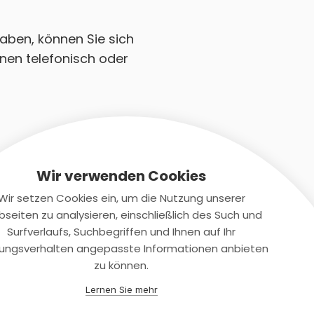
haben, können Sie sich
nen telefonisch oder
Wir verwenden Cookies
Wir setzen Cookies ein, um die Nutzung unserer
seiten zu analysieren, einschließlich des Such und
Kontaktiere uns
Surfverlaufs, Suchbegriffen und Ihnen auf Ihr
ungsverhalten angepasste Informationen anbieten
+(49)2131/708-4280
zu können.
support@smartkuendigen.de
Lernen Sie mehr