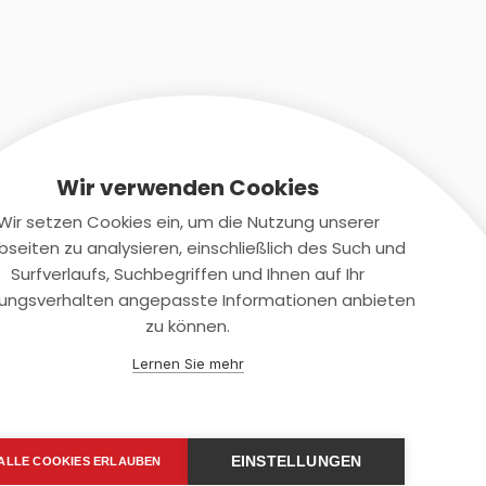
Wir verwenden Cookies
Wir setzen Cookies ein, um die Nutzung unserer
seiten zu analysieren, einschließlich des Such und
Kontaktiere uns
Surfverlaufs, Suchbegriffen und Ihnen auf Ihr
ungsverhalten angepasste Informationen anbieten
+(49)2131/708-4280
zu können.
support@smartkuendigen.de
Lernen Sie mehr
EINSTELLUNGEN
ALLE COOKIES ERLAUBEN