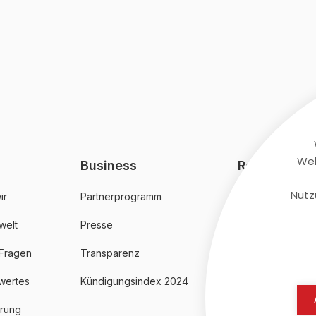
Web
Business
Rechtliches
Nutz
ir
Partnerprogramm
AGB
welt
Presse
Datenschutz
 Fragen
Transparenz
Impressum
wertes
Kündigungsindex 2024
erung