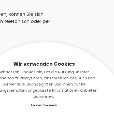
en, können Sie sich
n telefonisch oder per
Wir verwenden Cookies
Wir setzen Cookies ein, um die Nutzung unserer
seiten zu analysieren, einschließlich des Such und
Kontaktiere uns
Surfverlaufs, Suchbegriffen und Ihnen auf Ihr
ungsverhalten angepasste Informationen anbieten
+(49)2131/708-4280
zu können.
support@smartkuendigen.de
Lernen Sie mehr