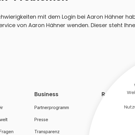
Schwierigkeiten mit dem Login bei Aaron Hähner hab
ervice von Aaron Hähner wenden. Dieser steht Ihne
Web
Business
Rechtliches
Nutz
ir
Partnerprogramm
AGB
welt
Presse
Datenschutz
 Fragen
Transparenz
Impressum