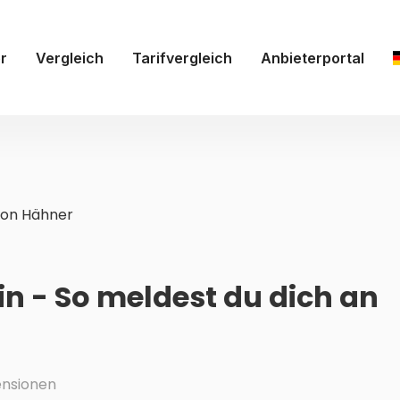
r
Vergleich
Tarifvergleich
Anbieterportal
on Hähner
n - So meldest du dich an
nsionen