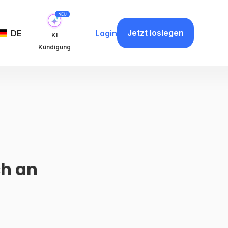
Jetzt loslegen
DE
Login
KI
Kündigung
ch an