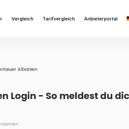
r
Vergleich
Tarifvergleich
Anbieterportal
nteuer Albanien
n Login - So meldest du di
nsionen