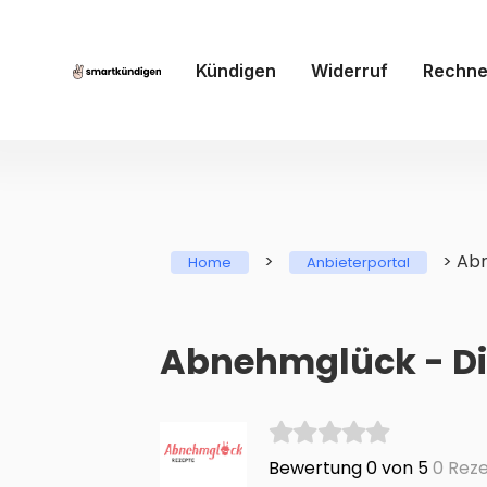
Kündigen
Widerruf
Rechne
>
>
Abn
Home
Anbieterportal
Abnehmglück - Die
Bewertung 0 von 5
0 Reze