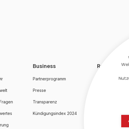
Web
Business
Rechtliches
Nutz
ir
Partnerprogramm
AGB
welt
Presse
Datenschutz
 Fragen
Transparenz
Impressum
wertes
Kündigungsindex 2024
erung