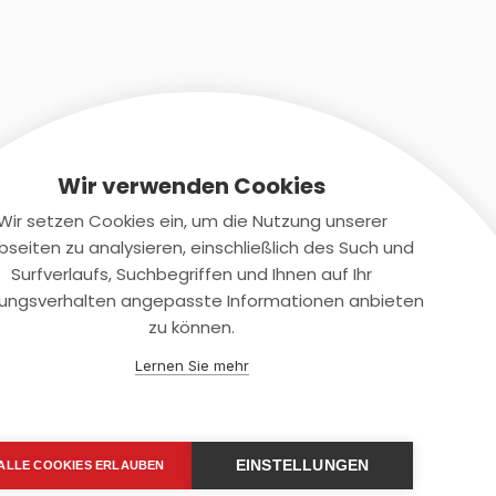
Wir verwenden Cookies
Wir setzen Cookies ein, um die Nutzung unserer
seiten zu analysieren, einschließlich des Such und
Kontaktiere uns
Surfverlaufs, Suchbegriffen und Ihnen auf Ihr
ungsverhalten angepasste Informationen anbieten
+(49)2131/708-4280
zu können.
support@smartkuendigen.de
Lernen Sie mehr
EINSTELLUNGEN
ALLE COOKIES ERLAUBEN