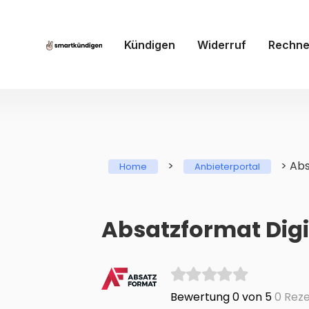
Kündigen
Widerruf
Rechne
>
>
Abs
Home
Anbieterportal
Absatzformat Digi
Bewertung 0 von 5
0 Reze