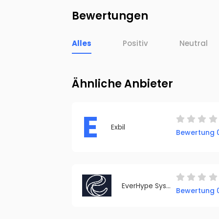
Bewertungen
Alles
Positiv
Neutral
Ähnliche Anbieter
E
Exbil
Bewertung 0
EverHype Systems GmbH
Bewertung 0