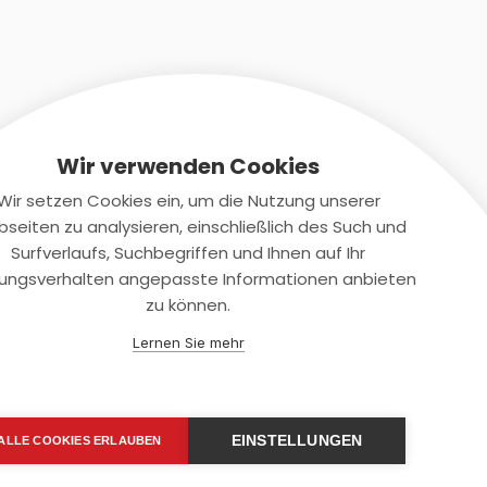
Wir verwenden Cookies
Wir setzen Cookies ein, um die Nutzung unserer
seiten zu analysieren, einschließlich des Such und
Kontaktiere uns
Surfverlaufs, Suchbegriffen und Ihnen auf Ihr
ungsverhalten angepasste Informationen anbieten
+(49)2131/708-4280
zu können.
support@smartkuendigen.de
Lernen Sie mehr
EINSTELLUNGEN
ALLE COOKIES ERLAUBEN