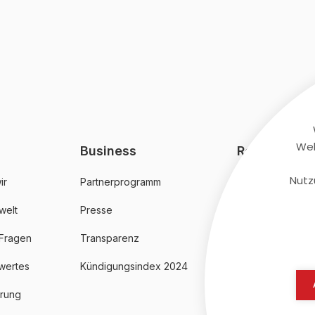
Web
Business
Rechtliches
Nutz
ir
Partnerprogramm
AGB
welt
Presse
Datenschutz
 Fragen
Transparenz
Impressum
wertes
Kündigungsindex 2024
erung