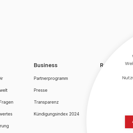
Web
Business
Rechtliches
Nutz
ir
Partnerprogramm
AGB
welt
Presse
Datenschutz
 Fragen
Transparenz
Impressum
wertes
Kündigungsindex 2024
erung