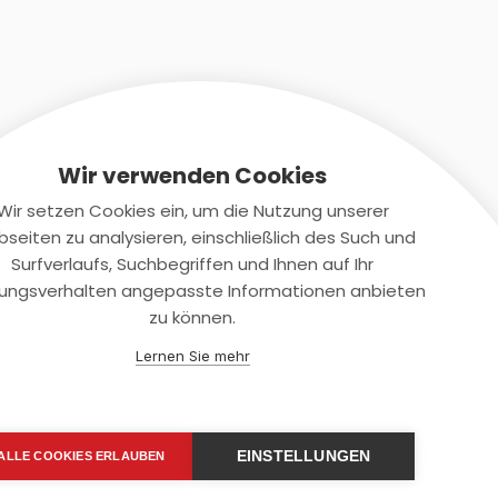
Wir verwenden Cookies
Wir setzen Cookies ein, um die Nutzung unserer
seiten zu analysieren, einschließlich des Such und
Kontaktiere uns
Surfverlaufs, Suchbegriffen und Ihnen auf Ihr
ungsverhalten angepasste Informationen anbieten
+(49)2131/708-4280
zu können.
support@smartkuendigen.de
Lernen Sie mehr
EINSTELLUNGEN
ALLE COOKIES ERLAUBEN