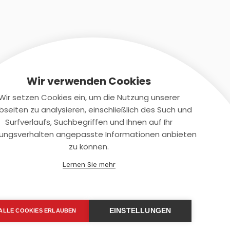
Wir verwenden Cookies
Wir setzen Cookies ein, um die Nutzung unserer
seiten zu analysieren, einschließlich des Such und
Kontaktiere uns
Surfverlaufs, Suchbegriffen und Ihnen auf Ihr
ungsverhalten angepasste Informationen anbieten
+(49)2131/708-4280
zu können.
support@smartkuendigen.de
Lernen Sie mehr
EINSTELLUNGEN
ALLE COOKIES ERLAUBEN