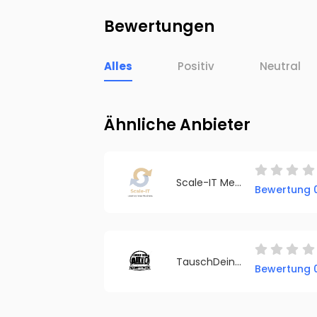
Bewertungen
Alles
Positiv
Neutral
Ähnliche Anbieter
Scale-IT Media | Digitalagentur Florian Göbel
Bewertung 0
TauschDeinAuto.com
Bewertung 0