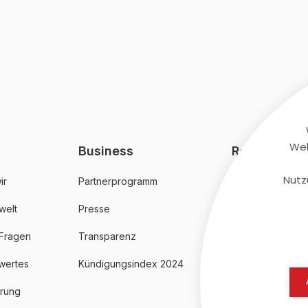
Web
Business
Rechtliches
Nutz
ir
Partnerprogramm
AGB
welt
Presse
Datenschutz
 Fragen
Transparenz
Impressum
wertes
Kündigungsindex 2024
erung