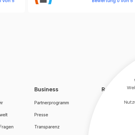
 von 5
Bewertung 0 von 5
Web
Business
Rechtliches
Nutz
ir
Partnerprogramm
AGB
welt
Presse
Datenschutz
 Fragen
Transparenz
Impressum