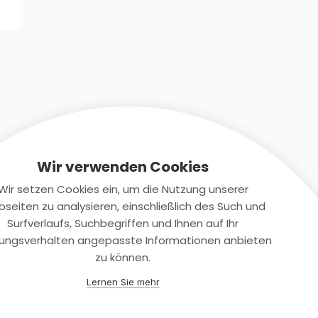
Wir verwenden Cookies
Wir setzen Cookies ein, um die Nutzung unserer
seiten zu analysieren, einschließlich des Such und
Kontaktiere uns
Surfverlaufs, Suchbegriffen und Ihnen auf Ihr
ungsverhalten angepasste Informationen anbieten
+(49)2131/708-4280
zu können.
support@smartkuendigen.de
Lernen Sie mehr