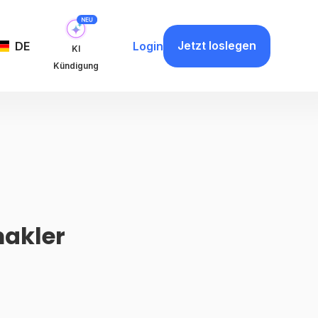
Jetzt loslegen
DE
Login
KI
Kündigung
makler