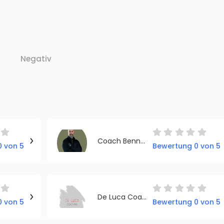
Negativ
Coach Benny Steddin
 von 5
Bewertung 0 von 5
De Luca Coaching
 von 5
Bewertung 0 von 5