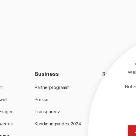
Web
Business
Rechtliches
Nutz
ir
Partnerprogramm
AGB
welt
Presse
Datenschutz
 Fragen
Transparenz
Impressum
wertes
Kündigungsindex 2024
erung