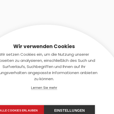
Wir verwenden Cookies
Wir setzen Cookies ein, um die Nutzung unserer
seiten zu analysieren, einschließlich des Such und
Kontaktiere uns
Surfverlaufs, Suchbegriffen und Ihnen auf Ihr
ungsverhalten angepasste Informationen anbieten
+(49)2131/708-4280
zu können.
support@smartkuendigen.de
Lernen Sie mehr
EINSTELLUNGEN
ALLE COOKIES ERLAUBEN