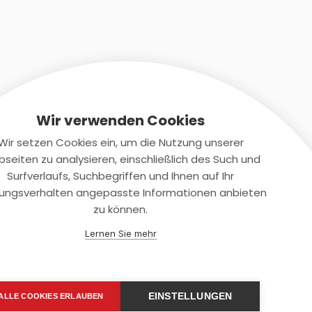
Wir verwenden Cookies
Wir setzen Cookies ein, um die Nutzung unserer
seiten zu analysieren, einschließlich des Such und
Kontaktiere uns
Surfverlaufs, Suchbegriffen und Ihnen auf Ihr
ungsverhalten angepasste Informationen anbieten
+(49)2131/708-4280
zu können.
support@smartkuendigen.de
Lernen Sie mehr
EINSTELLUNGEN
ALLE COOKIES ERLAUBEN