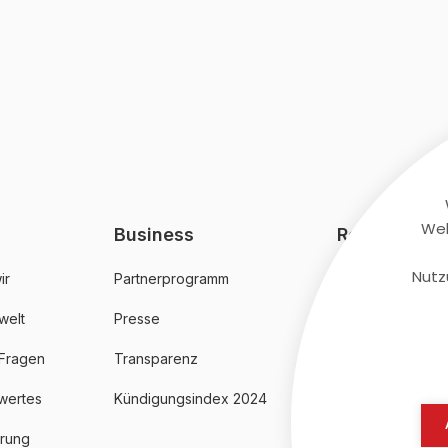
Web
Business
Rechtliches
Nutz
ir
Partnerprogramm
AGB
welt
Presse
Datenschutz
 Fragen
Transparenz
Impressum
wertes
Kündigungsindex 2024
erung