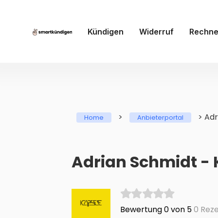
Kündigen
Widerruf
Rechne
>
>
Adr
Home
Anbieterportal
Adrian Schmidt -
Bewertung 0 von 5
0 Reze