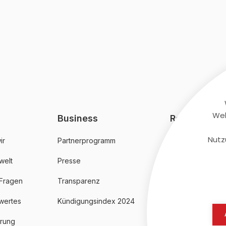
Web
Business
Rechtliches
Nutz
ir
Partnerprogramm
AGB
welt
Presse
Datenschutz
 Fragen
Transparenz
Impressum
wertes
Kündigungsindex 2024
erung