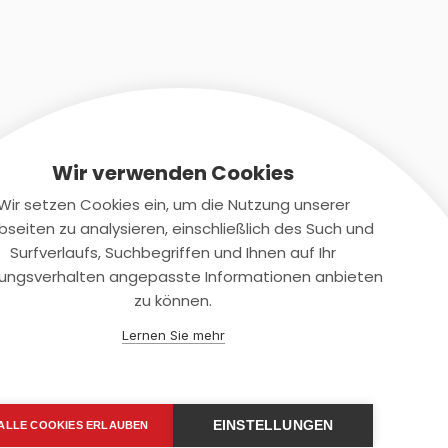
Wir verwenden Cookies
Wir setzen Cookies ein, um die Nutzung unserer
seiten zu analysieren, einschließlich des Such und
Kontaktiere uns
Surfverlaufs, Suchbegriffen und Ihnen auf Ihr
ungsverhalten angepasste Informationen anbieten
+(49)2131/708-4280
zu können.
support@smartkuendigen.de
Lernen Sie mehr
EINSTELLUNGEN
ALLE COOKIES ERLAUBEN