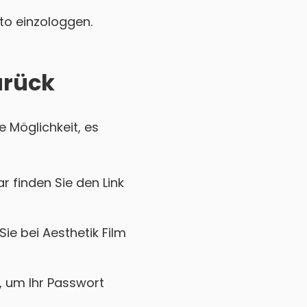
nto einzologgen.
urück
e Möglichkeit, es
r finden Sie den Link
ie bei Aesthetik Film
k, um Ihr Passwort