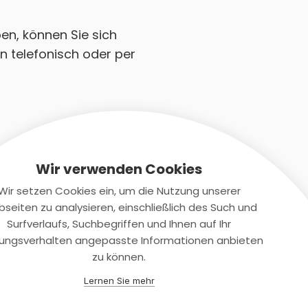
ben, können Sie sich
n telefonisch oder per
Wir verwenden Cookies
Wir setzen Cookies ein, um die Nutzung unserer
seiten zu analysieren, einschließlich des Such und
Kontaktiere uns
Surfverlaufs, Suchbegriffen und Ihnen auf Ihr
ungsverhalten angepasste Informationen anbieten
+(49)2131/708-4280
zu können.
support@smartkuendigen.de
Lernen Sie mehr