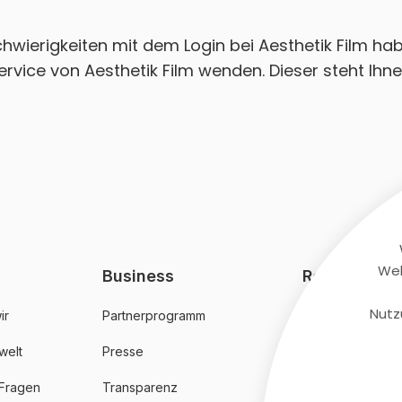
Schwierigkeiten mit dem Login bei Aesthetik Film ha
rvice von Aesthetik Film wenden. Dieser steht Ihne
Web
Business
Rechtliches
Nutz
ir
Partnerprogramm
AGB
welt
Presse
Datenschutz
 Fragen
Transparenz
Impressum