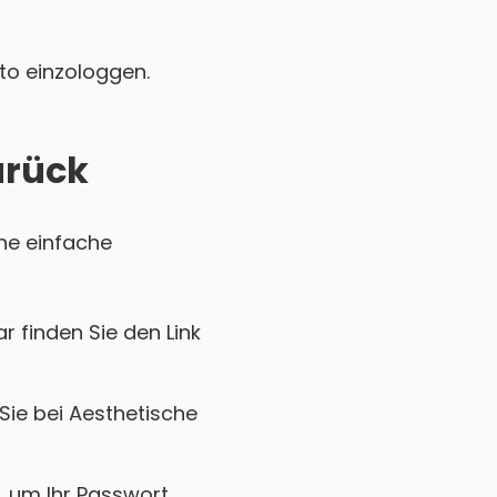
nto einzologgen.
urück
ine einfache
r finden Sie den Link
Sie bei Aesthetische
k, um Ihr Passwort