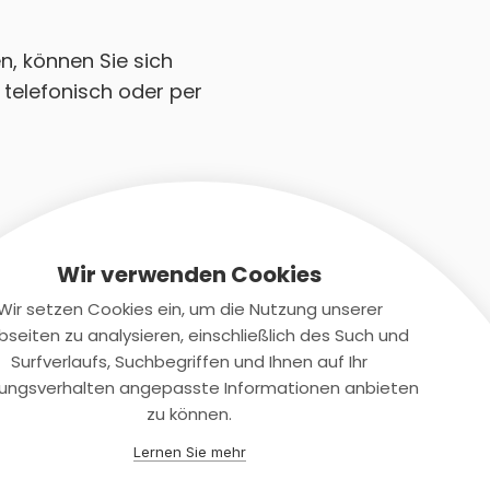
n, können Sie sich
 telefonisch oder per
Wir verwenden Cookies
Wir setzen Cookies ein, um die Nutzung unserer
seiten zu analysieren, einschließlich des Such und
Kontaktiere uns
Surfverlaufs, Suchbegriffen und Ihnen auf Ihr
ungsverhalten angepasste Informationen anbieten
+(49)2131/708-4280
zu können.
support@smartkuendigen.de
Lernen Sie mehr