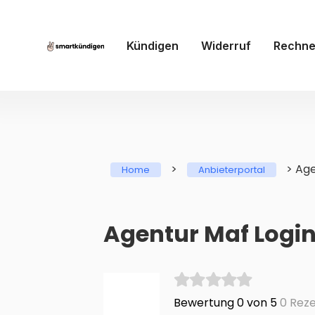
Kündigen
Widerruf
Rechne
>
>
Age
Home
Anbieterportal
Agentur Maf Login
Bewertung 0 von 5
0 Reze