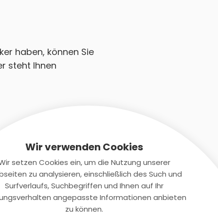
nker haben, können Sie
r steht Ihnen
Wir verwenden Cookies
Wir setzen Cookies ein, um die Nutzung unserer
seiten zu analysieren, einschließlich des Such und
Kontaktiere uns
Surfverlaufs, Suchbegriffen und Ihnen auf Ihr
ungsverhalten angepasste Informationen anbieten
+(49)2131/708-4280
zu können.
support@smartkuendigen.de