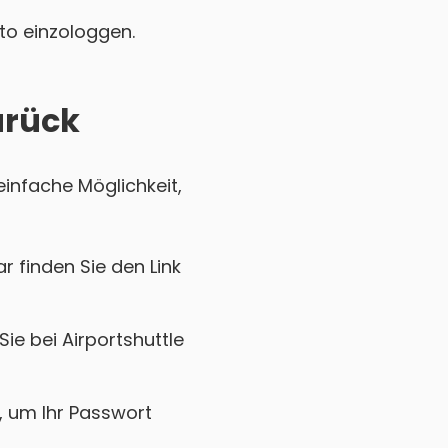
nto einzologgen.
urück
einfache Möglichkeit,
r finden Sie den Link
ie bei Airportshuttle
k, um Ihr Passwort