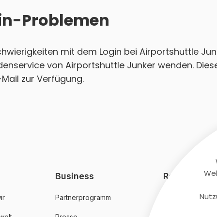
ogin-Problemen
Schwierigkeiten mit dem Login bei Airportshuttle Ju
denservice von Airportshuttle Junker wenden. Diese
-Mail zur Verfügung.
Web
Business
Rechtliches
Nutz
ir
Partnerprogramm
AGB
welt
Presse
Datenschutz