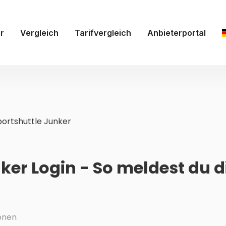
r
Vergleich
Tarifvergleich
Anbieterportal
portshuttle Junker
ker Login - So meldest du d
onen