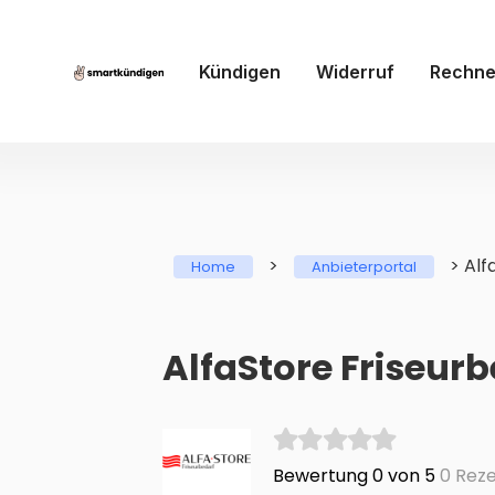
Kündigen
Widerruf
Rechne
>
>
Alf
Home
Anbieterportal
AlfaStore Friseur
Bewertung 0 von 5
0 Reze