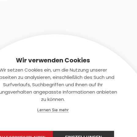
Wir verwenden Cookies
Wir setzen Cookies ein, um die Nutzung unserer
seiten zu analysieren, einschließlich des Such und
Kontaktiere uns
Surfverlaufs, Suchbegriffen und Ihnen auf Ihr
ungsverhalten angepasste Informationen anbieten
+(49)2131/708-4280
zu können.
support@smartkuendigen.de
Lernen Sie mehr