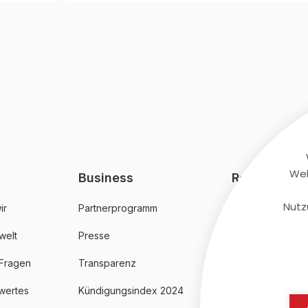
Web
Business
Rechtliches
Nutz
ir
Partnerprogramm
AGB
welt
Presse
Datenschutz
 Fragen
Transparenz
Impressum
wertes
Kündigungsindex 2024