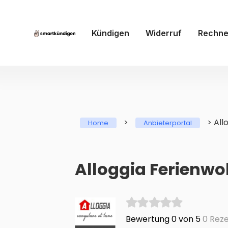
Kündigen
Widerruf
Rechne
>
>
All
Home
Anbieterportal
Alloggia Ferienwo
Bewertung 0 von 5
0 Reze