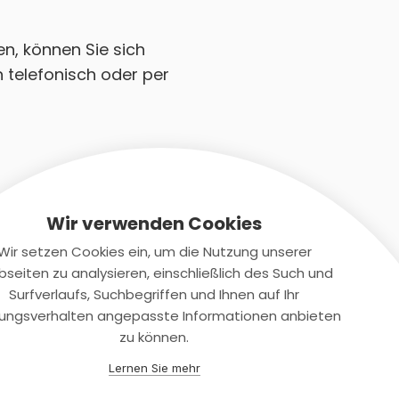
en, können Sie sich
 telefonisch oder per
Wir verwenden Cookies
Wir setzen Cookies ein, um die Nutzung unserer
seiten zu analysieren, einschließlich des Such und
Kontaktiere uns
Surfverlaufs, Suchbegriffen und Ihnen auf Ihr
ungsverhalten angepasste Informationen anbieten
+(49)2131/708-4280
zu können.
support@smartkuendigen.de
Lernen Sie mehr