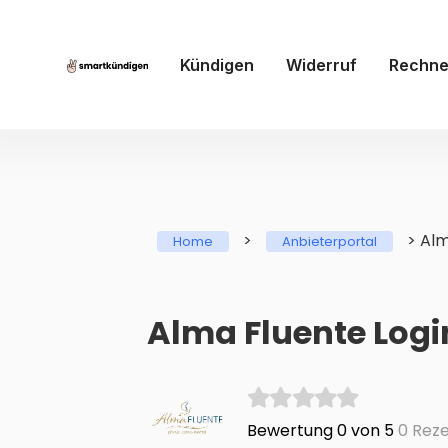
Kündigen
Widerruf
Rechne
>
>
Alm
Home
Anbieterportal
Alma Fluente Logi
Bewertung 0 von 5
0 Reze