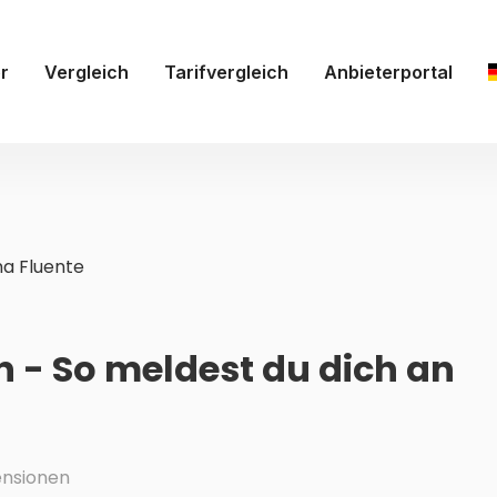
r
Vergleich
Tarifvergleich
Anbieterportal
a Fluente
n - So meldest du dich an
nsionen