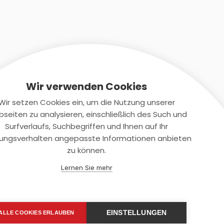
Wir verwenden Cookies
Wir setzen Cookies ein, um die Nutzung unserer
seiten zu analysieren, einschließlich des Such und
Kontaktiere uns
Surfverlaufs, Suchbegriffen und Ihnen auf Ihr
ungsverhalten angepasste Informationen anbieten
+(49)2131/708-4280
zu können.
support@smartkuendigen.de
Lernen Sie mehr
EINSTELLUNGEN
ALLE COOKIES ERLAUBEN