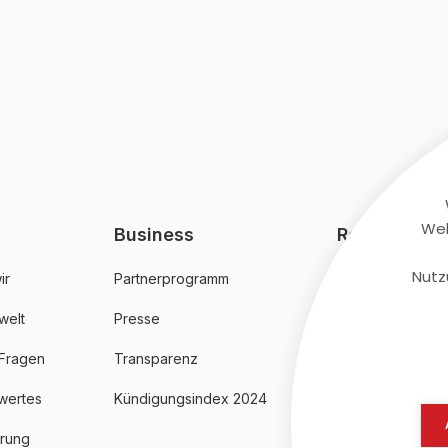
Web
Business
Rechtliches
Nutz
ir
Partnerprogramm
AGB
welt
Presse
Datenschutz
 Fragen
Transparenz
Impressum
wertes
Kündigungsindex 2024
erung