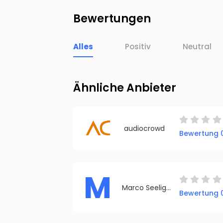
Bewertungen
Alles
Positiv
Neutral
Ähnliche Anbieter
audiocrowd
Bewertung 0
M
Marco Seelig – Musikkomponist & Content Creator
Bewertung 0