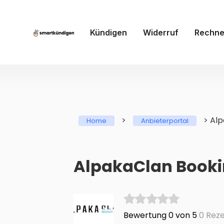
Kündigen
Widerruf
Rechne
>
>
Alp
Home
Anbieterportal
AlpakaClan Booki
Bewertung 0 von 5
0 Reze