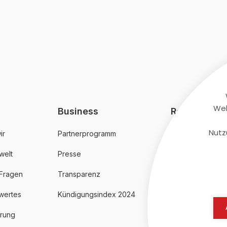
Web
Business
Rechtliches
Nutz
ir
Partnerprogramm
AGB
welt
Presse
Datenschutz
 Fragen
Transparenz
Impressum
wertes
Kündigungsindex 2024
erung