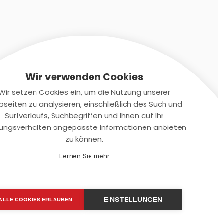
Wir verwenden Cookies
Wir setzen Cookies ein, um die Nutzung unserer
seiten zu analysieren, einschließlich des Such und
Kontaktiere uns
Surfverlaufs, Suchbegriffen und Ihnen auf Ihr
ungsverhalten angepasste Informationen anbieten
+(49)2131/708-4280
zu können.
support@smartkuendigen.de
Lernen Sie mehr
EINSTELLUNGEN
ALLE COOKIES ERLAUBEN