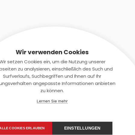
Wir verwenden Cookies
Wir setzen Cookies ein, um die Nutzung unserer
seiten zu analysieren, einschließlich des Such und
Kontaktiere uns
Surfverlaufs, Suchbegriffen und Ihnen auf Ihr
ungsverhalten angepasste Informationen anbieten
+(49)2131/708-4280
zu können.
support@smartkuendigen.de
Lernen Sie mehr
EINSTELLUNGEN
ALLE COOKIES ERLAUBEN