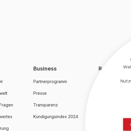
Web
Business
Rechtliches
Nutz
ir
Partnerprogramm
AGB
welt
Presse
Datenschutz
 Fragen
Transparenz
Impressum
wertes
Kündigungsindex 2024
erung