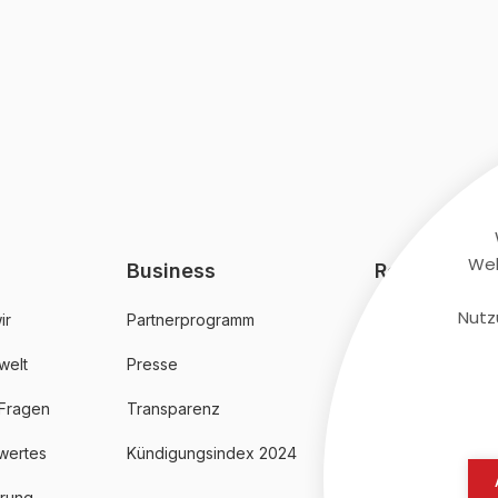
Web
Business
Rechtliches
Nutz
ir
Partnerprogramm
AGB
welt
Presse
Datenschutz
 Fragen
Transparenz
Impressum
wertes
Kündigungsindex 2024
erung