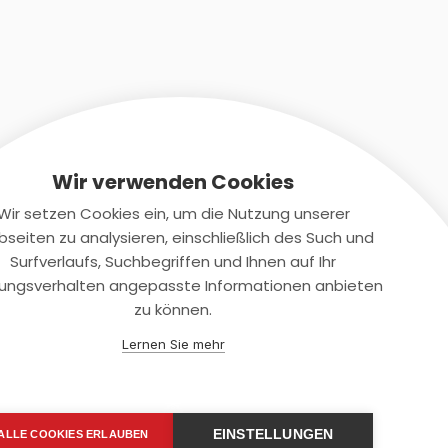
Wir verwenden Cookies
Wir setzen Cookies ein, um die Nutzung unserer
seiten zu analysieren, einschließlich des Such und
Kontaktiere uns
Surfverlaufs, Suchbegriffen und Ihnen auf Ihr
ungsverhalten angepasste Informationen anbieten
+(49)2131/708-4280
zu können.
support@smartkuendigen.de
Lernen Sie mehr
EINSTELLUNGEN
ALLE COOKIES ERLAUBEN