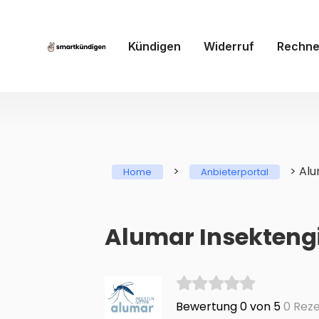
Kündigen
Widerruf
Rechne
>
>
Alu
Home
Anbieterportal
Alumar Insekteng
Bewertung 0 von 5
0 Reze