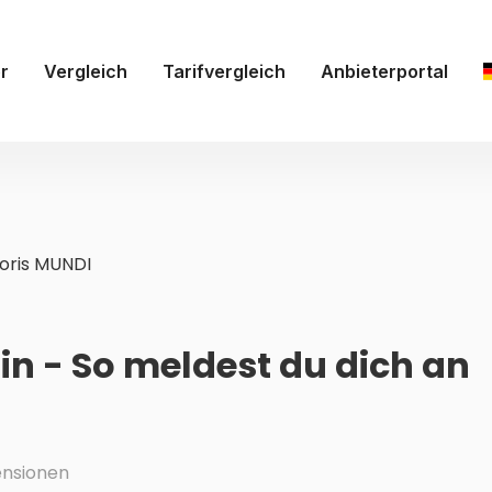
r
Vergleich
Tarifvergleich
Anbieterportal
ris MUNDI
n - So meldest du dich an
nsionen