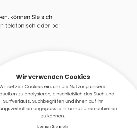
en, können Sie sich
n telefonisch oder per
Wir verwenden Cookies
Wir setzen Cookies ein, um die Nutzung unserer
seiten zu analysieren, einschließlich des Such und
Kontaktiere uns
Surfverlaufs, Suchbegriffen und Ihnen auf Ihr
ungsverhalten angepasste Informationen anbieten
+(49)2131/708-4280
zu können.
support@smartkuendigen.de
Lernen Sie mehr