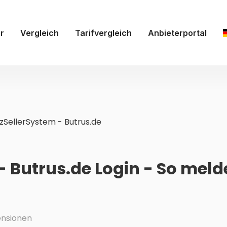
r
Vergleich
Tarifvergleich
Anbieterportal
SellerSystem - Butrus.de
 Butrus.de Login - So meld
nsionen