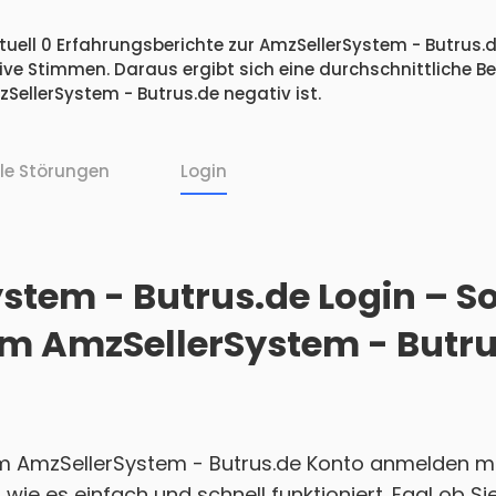
uell 0 Erfahrungsberichte zur AmzSellerSystem - Butrus.d
ive Stimmen. Daraus ergibt sich eine durchschnittliche B
llerSystem - Butrus.de negativ ist.
lle Störungen
Login
stem - Butrus.de Login – S
rem AmzSellerSystem - Butr
em AmzSellerSystem - Butrus.de Konto anmelden m
, wie es einfach und schnell funktioniert. Egal ob 