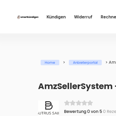
Kündigen
Widerruf
Rechne
>
>
Amz
Home
Anbieterportal
AmzSellerSystem -
Bewertung 0 von 5
0 Reze