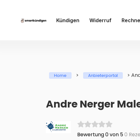
Kündigen
Widerruf
Rechne
>
>
And
Home
Anbieterportal
Andre Nerger Mal
Bewertung 0 von 5
0 Reze