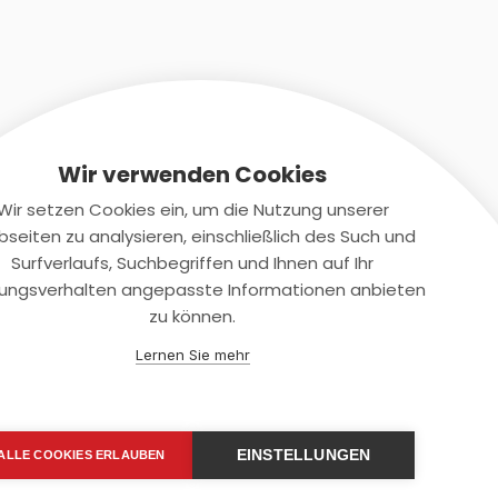
Wir verwenden Cookies
Wir setzen Cookies ein, um die Nutzung unserer
seiten zu analysieren, einschließlich des Such und
Kontaktiere uns
Surfverlaufs, Suchbegriffen und Ihnen auf Ihr
ungsverhalten angepasste Informationen anbieten
+(49)2131/708-4280
zu können.
support@smartkuendigen.de
Lernen Sie mehr
EINSTELLUNGEN
ALLE COOKIES ERLAUBEN