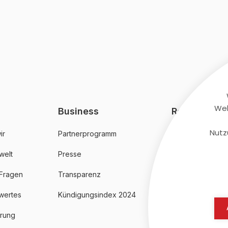
Web
Business
Rechtliches
Nutz
ir
Partnerprogramm
AGB
welt
Presse
Datenschutz
 Fragen
Transparenz
Impressum
wertes
Kündigungsindex 2024
erung