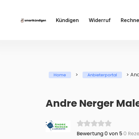
Kündigen
Widerruf
Rechne
>
>
And
Home
Anbieterportal
Andre Nerger Male
Bewertung 0 von 5
0 Reze