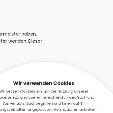
lermeister haben,
ster wenden. Dieser
Wir verwenden Cookies
Wir setzen Cookies ein, um die Nutzung unserer
seiten zu analysieren, einschließlich des Such und
Kontaktiere uns
Surfverlaufs, Suchbegriffen und Ihnen auf Ihr
ungsverhalten angepasste Informationen anbieten
+(49)2131/708-4280