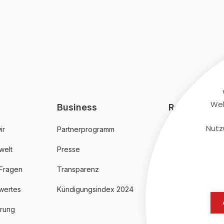
Web
Business
Rechtliches
Nutz
ir
Partnerprogramm
AGB
welt
Presse
Datenschutz
 Fragen
Transparenz
Impressum
wertes
Kündigungsindex 2024
erung