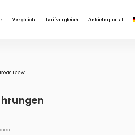
r
Vergleich
Tarifvergleich
Anbieterportal
reas Loew
ahrungen
onen