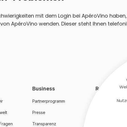
Schwierigkeiten mit dem Login bei ApéroVino haben,
von ApéroVino wenden. Dieser steht Ihnen telefoni
Web
Business
Rechtliches
Nutz
ir
Partnerprogramm
AGB
welt
Presse
Datenschutz
 Fragen
Transparenz
Impressum