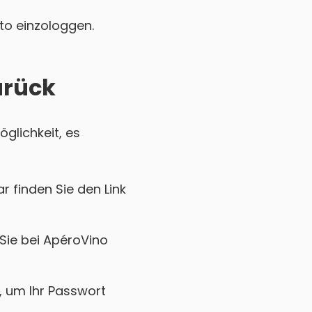
nto einzologgen.
urück
glichkeit, es
r finden Sie den Link
 Sie bei ApéroVino
k, um Ihr Passwort