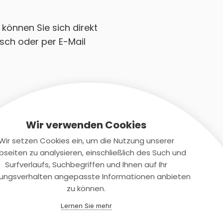
 können Sie sich direkt
sch oder per E-Mail
Wir verwenden Cookies
Wir setzen Cookies ein, um die Nutzung unserer
seiten zu analysieren, einschließlich des Such und
Kontaktiere uns
Surfverlaufs, Suchbegriffen und Ihnen auf Ihr
ungsverhalten angepasste Informationen anbieten
+(49)2131/708-4280
zu können.
support@smartkuendigen.de
Lernen Sie mehr