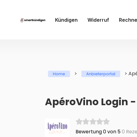
Kündigen
Widerruf
Rechne
>
>
Apé
Home
Anbieterportal
ApéroVino Login -
Bewertung 0 von 5
0 Reze