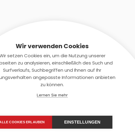
Wir verwenden Cookies
Wir setzen Cookies ein, um die Nutzung unserer
seiten zu analysieren, einschließlich des Such und
Kontaktiere uns
Surfverlaufs, Suchbegriffen und Ihnen auf Ihr
ungsverhalten angepasste Informationen anbieten
+(49)2131/708-4280
zu können.
support@smartkuendigen.de
Lernen Sie mehr
EINSTELLUNGEN
ALLE COOKIES ERLAUBEN