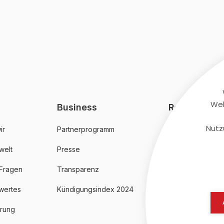
Web
Business
Rechtliches
Nutz
ir
Partnerprogramm
AGB
welt
Presse
Datenschutz
 Fragen
Transparenz
Impressum
wertes
Kündigungsindex 2024
erung