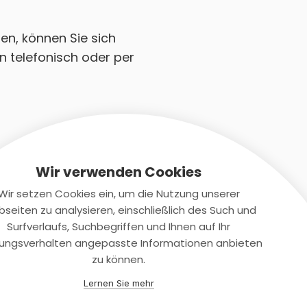
ben, können Sie sich
n telefonisch oder per
Wir verwenden Cookies
Wir setzen Cookies ein, um die Nutzung unserer
seiten zu analysieren, einschließlich des Such und
Kontaktiere uns
Surfverlaufs, Suchbegriffen und Ihnen auf Ihr
ungsverhalten angepasste Informationen anbieten
+(49)2131/708-4280
zu können.
support@smartkuendigen.de
Lernen Sie mehr