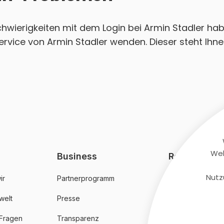
Schwierigkeiten mit dem Login bei Armin Stadler ha
rvice von Armin Stadler wenden. Dieser steht Ihne
Web
Business
Rechtliches
Nutz
ir
Partnerprogramm
AGB
welt
Presse
Datenschutz
 Fragen
Transparenz
Impressum