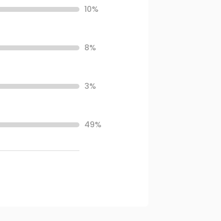
10%
8%
3%
49%