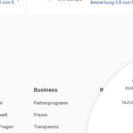
 von 5
Bewertung 3.8 von 
Web
Business
Rechtliches
Nutz
ir
Partnerprogramm
AGB
welt
Presse
Datenschutz
 Fragen
Transparenz
Impressum