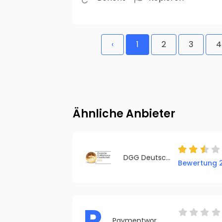
‹
1
2
3
4
Ähnliche Anbieter
DGG Deutsche Goldmünzengesellschaft
Bewertung 2
P
Paymentworld