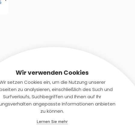
5
Wir verwenden Cookies
Wir setzen Cookies ein, um die Nutzung unserer
seiten zu analysieren, einschließlich des Such und
Kontaktiere uns
Surfverlaufs, Suchbegriffen und Ihnen auf Ihr
ungsverhalten angepasste Informationen anbieten
+(49)2131/708-4280
zu können.
support@smartkuendigen.de
Lernen Sie mehr