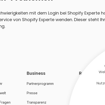
Schwierigkeiten mit dem Login bei Shopify Experte h
rvice von Shopify Experte wenden. Dieser steht Ih
ng.
Web
Business
Rechtliches
Nutz
ir
Partnerprogramm
AGB
welt
Presse
Datenschutz
 Fragen
Transparenz
Impressum