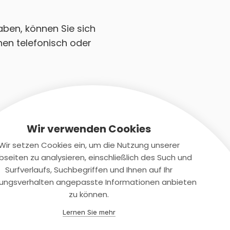
aben, können Sie sich
nen telefonisch oder
Wir verwenden Cookies
Wir setzen Cookies ein, um die Nutzung unserer
seiten zu analysieren, einschließlich des Such und
Kontaktiere uns
Surfverlaufs, Suchbegriffen und Ihnen auf Ihr
ungsverhalten angepasste Informationen anbieten
+(49)2131/708-4280
zu können.
support@smartkuendigen.de
Lernen Sie mehr