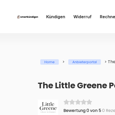
Kündigen
Widerruf
Rechne
>
>
The
Home
Anbieterportal
The Little Green
Bewertung 0 von 5
0 Reze