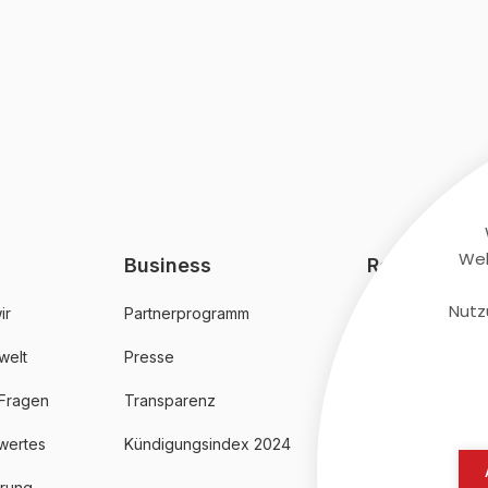
Web
Business
Rechtliches
Nutz
ir
Partnerprogramm
AGB
welt
Presse
Datenschutz
 Fragen
Transparenz
Impressum
wertes
Kündigungsindex 2024
erung