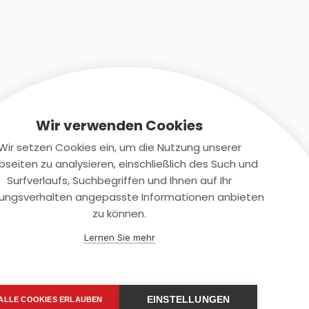
Wir verwenden Cookies
Wir setzen Cookies ein, um die Nutzung unserer
seiten zu analysieren, einschließlich des Such und
Kontaktiere uns
Surfverlaufs, Suchbegriffen und Ihnen auf Ihr
ungsverhalten angepasste Informationen anbieten
+(49)2131/708-4280
zu können.
support@smartkuendigen.de
Lernen Sie mehr
EINSTELLUNGEN
ALLE COOKIES ERLAUBEN