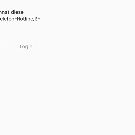
nnst diese
lefon-Hotline, E-
n
Login