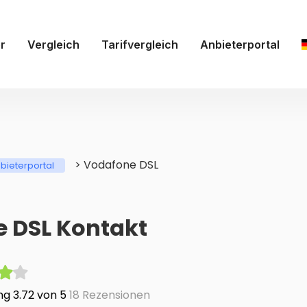
r
Vergleich
Tarifvergleich
Anbieterportal
>
Vodafone DSL
bieterportal
 DSL Kontakt
g 3.72 von 5
18 Rezensionen