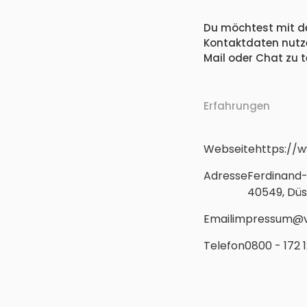
Du möchtest mit de
Kontaktdaten nutzen
Mail oder Chat zu te
Erfahrungen
Webseite
https://
Adresse
Ferdinand-
40549, Düs
Email
impressum@v
Telefon
0800 - 172 1