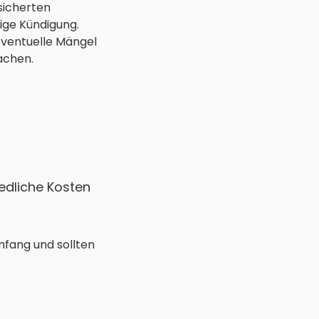
sicherten
ige Kündigung.
 eventuelle Mängel
achen.
edliche Kosten
mfang und sollten