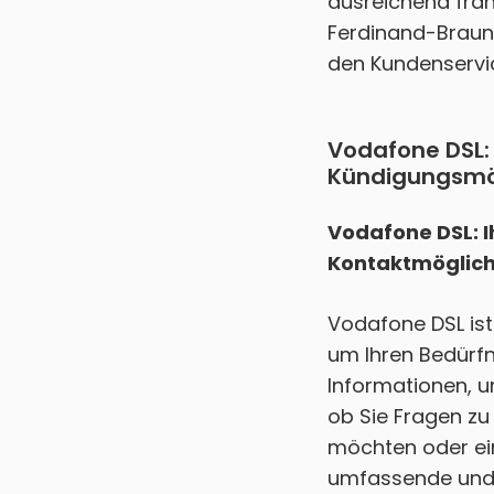
ausreichend fra
Ferdinand-Braun-
den Kundenservic
Vodafone DSL:
Kündigungsmö
Vodafone DSL: I
Kontaktmöglich
Vodafone DSL ist
um Ihren Bedürfni
Informationen, um
ob Sie Fragen z
möchten oder ein
umfassende und h