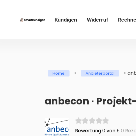
Kündigen
Widerruf
Rechne
>
>
anb
Home
Anbieterportal
anbecon ∙ Projek
Bewertung 0 von 5
0 Reze