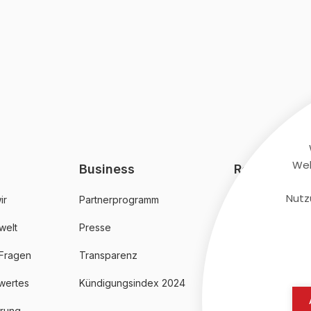
Web
Business
Rechtliches
Nutz
ir
Partnerprogramm
AGB
welt
Presse
Datenschutz
 Fragen
Transparenz
Impressum
wertes
Kündigungsindex 2024
erung