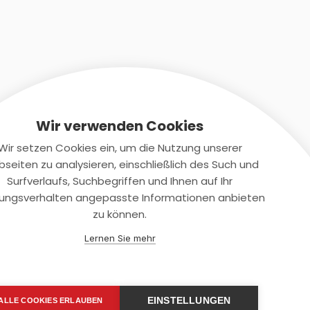
Wir verwenden Cookies
Wir setzen Cookies ein, um die Nutzung unserer
seiten zu analysieren, einschließlich des Such und
Kontaktiere uns
Surfverlaufs, Suchbegriffen und Ihnen auf Ihr
ungsverhalten angepasste Informationen anbieten
+(49)2131/708-4280
zu können.
support@smartkuendigen.de
Lernen Sie mehr
EINSTELLUNGEN
ALLE COOKIES ERLAUBEN