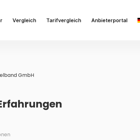
r
Vergleich
Tarifvergleich
Anbieterportal
felband GmbH
Erfahrungen
onen