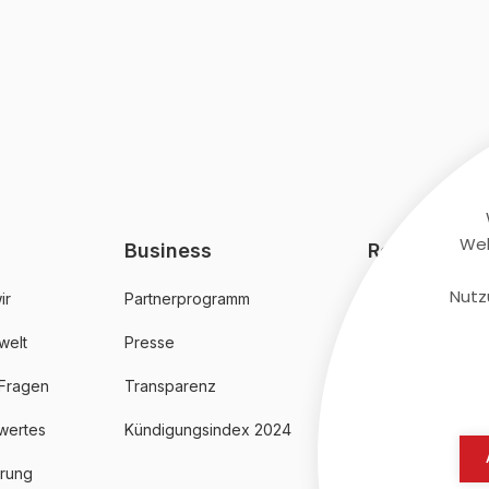
Web
Business
Rechtliches
Nutz
ir
Partnerprogramm
AGB
welt
Presse
Datenschutz
 Fragen
Transparenz
Impressum
wertes
Kündigungsindex 2024
erung