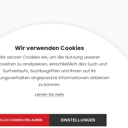
Wir verwenden Cookies
Wir setzen Cookies ein, um die Nutzung unserer
seiten zu analysieren, einschließlich des Such und
Kontaktiere uns
Surfverlaufs, Suchbegriffen und Ihnen auf Ihr
ungsverhalten angepasste Informationen anbieten
+(49)2131/708-4280
zu können.
support@smartkuendigen.de
Lernen Sie mehr
EINSTELLUNGEN
ALLE COOKIES ERLAUBEN