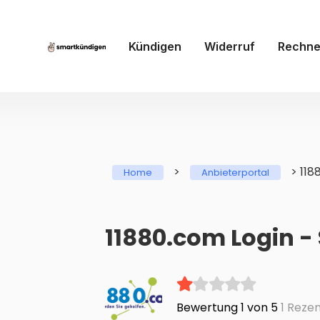
Kündigen
Widerruf
Rechne
>
>
118
Home
Anbieterportal
11880.com Login -
Bewertung 1 von 5
1 Reze