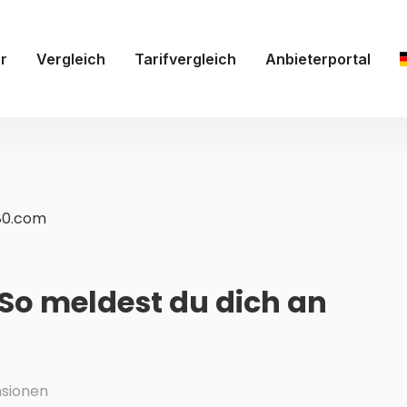
r
Vergleich
Tarifvergleich
Anbieterportal
80.com
 So meldest du dich an
nsionen