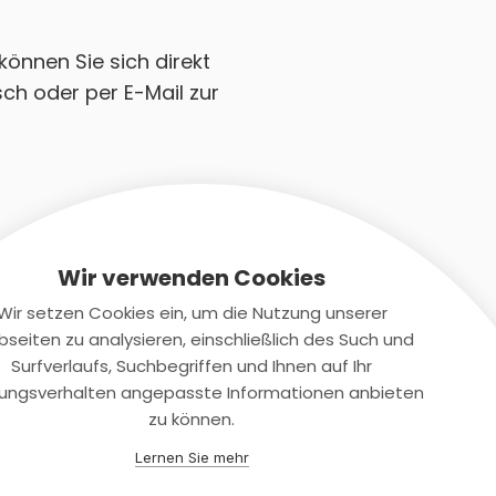
können Sie sich direkt
ch oder per E-Mail zur
Wir verwenden Cookies
Wir setzen Cookies ein, um die Nutzung unserer
seiten zu analysieren, einschließlich des Such und
Kontaktiere uns
Surfverlaufs, Suchbegriffen und Ihnen auf Ihr
ungsverhalten angepasste Informationen anbieten
+(49)2131/708-4280
zu können.
support@smartkuendigen.de
Lernen Sie mehr