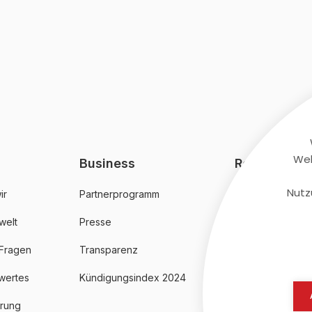
Web
Business
Rechtliches
Nutz
ir
Partnerprogramm
AGB
welt
Presse
Datenschutz
 Fragen
Transparenz
Impressum
wertes
Kündigungsindex 2024
erung