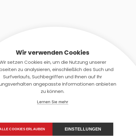
Wir verwenden Cookies
Wir setzen Cookies ein, um die Nutzung unserer
seiten zu analysieren, einschließlich des Such und
Kontaktiere uns
Surfverlaufs, Suchbegriffen und Ihnen auf Ihr
ungsverhalten angepasste Informationen anbieten
+(49)2131/708-4280
zu können.
support@smartkuendigen.de
Lernen Sie mehr
EINSTELLUNGEN
ALLE COOKIES ERLAUBEN