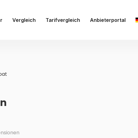
r
Vergleich
Tarifvergleich
Anbieterportal
oat
en
nsionen