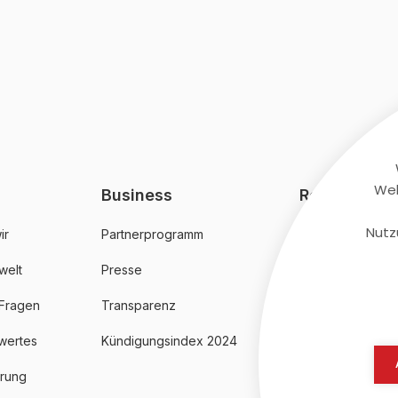
Web
Business
Rechtliches
Nutz
ir
Partnerprogramm
AGB
welt
Presse
Datenschutz
 Fragen
Transparenz
Impressum
wertes
Kündigungsindex 2024
erung