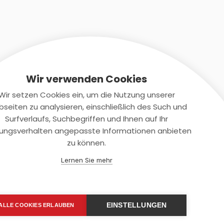
Wir verwenden Cookies
Wir setzen Cookies ein, um die Nutzung unserer
seiten zu analysieren, einschließlich des Such und
Kontaktiere uns
Surfverlaufs, Suchbegriffen und Ihnen auf Ihr
ungsverhalten angepasste Informationen anbieten
+(49)2131/708-4280
zu können.
support@smartkuendigen.de
Lernen Sie mehr
EINSTELLUNGEN
ALLE COOKIES ERLAUBEN