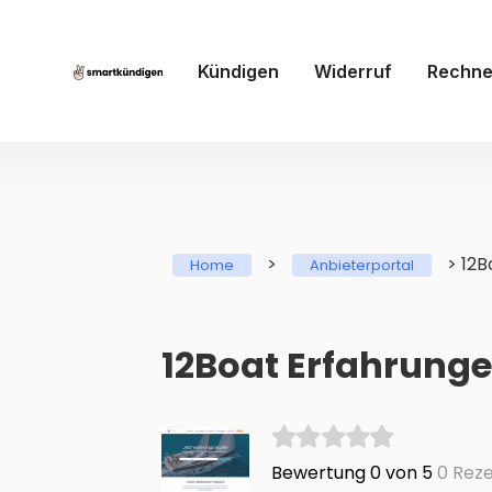
Kündigen
Widerruf
Rechne
>
>
12B
Home
Anbieterportal
12Boat Erfahrung
Bewertung 0 von 5
0 Reze